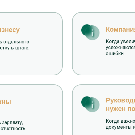
Компани
изнесу
Когда увели
ь отдельного
усложняются
стку в штате.
ошибки.
Руковод
ажны
нужен п
Когда важно
 зарплату,
документы и
 отчетность