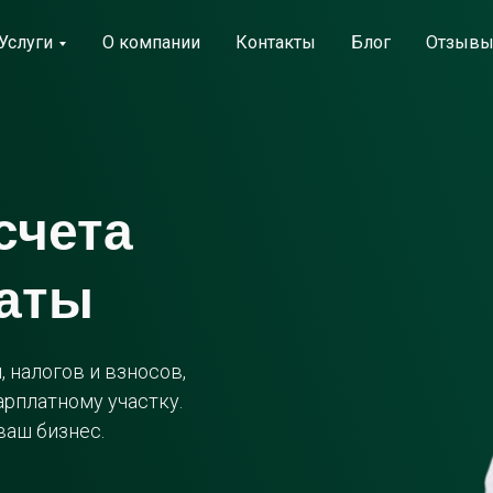
Услуги
Услуги
О компании
О компании
Контакты
Контакты
Блог
Блог
Отзыв
Отзыв
счета
латы
 налогов и взносов,
арплатному участку.
ваш бизнес.