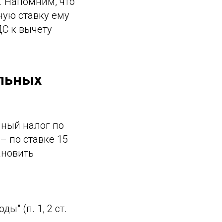
. Напомним, что
ную ставку ему
ДС к вычету
альных
иный налог по
– по ставке 15
ановить
ы" (п. 1, 2 ст.