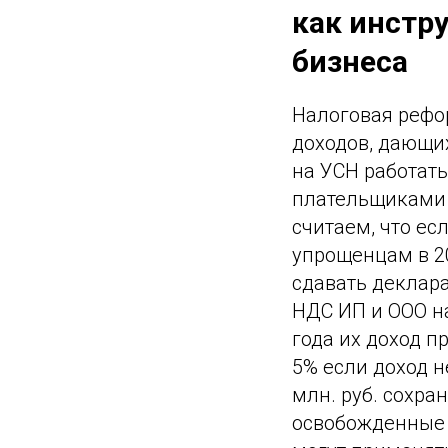
как инстр
бизнеса
Налоговая рефо
доходов, дающи
на УСН работать
плательщиками 
считаем, что есл
упрощенцам в 20
сдавать деклара
НДС ИП и ООО на
года их доход п
5% если доход н
млн. руб. сохр
освобожденные в