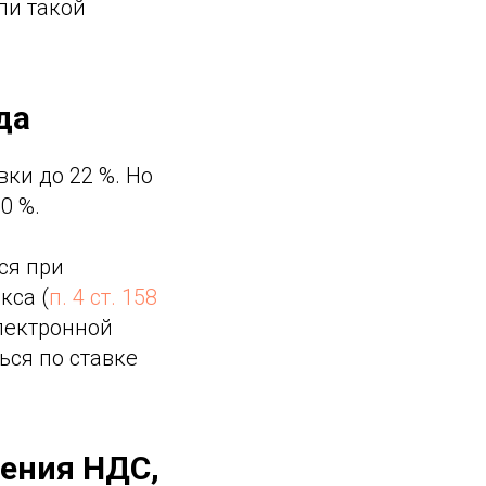
ли такой
да
ки до 22 %. Но
0 %.
ся при
кса (
п. 4 ст. 158
лектронной
ься по ставке
ения НДС,