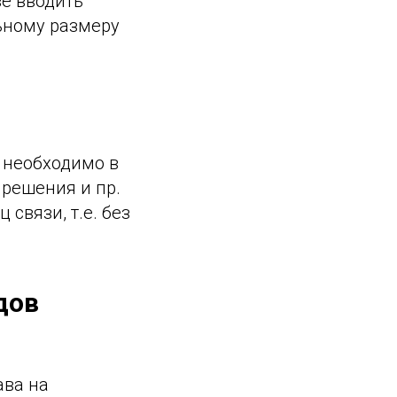
ве вводить
ьному размеру
 необходимо в
 решения и пр.
связи, т.е. без
дов
ава на