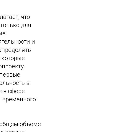
агает, что
 только для
ые
ятельности и
определять
 которые
опроекту.
впервые
ельность в
е в сфере
я временного
в общем объеме