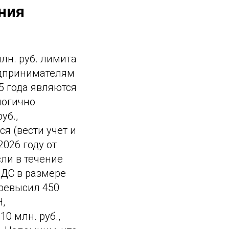
ния
лн. руб. лимита
едпринимателям
5 года являются
логично
уб.,
я (вести учет и
2026 году от
сли в течение
НДС в размере
превысил 450
,
0 млн. руб.,