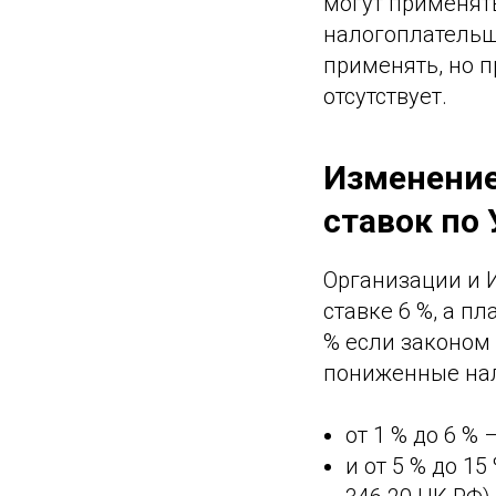
могут применят
налогоплательщ
применять, но п
отсутствует.
Изменение
ставок по
Организации и 
ставке 6 %, а п
% если законом 
пониженные нал
от 1 % до 6 %
и от 5 % до 15