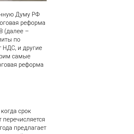
енную Думу РФ
логовая реформа
8 (далее –
миты по
 НДС, и другие
трим самые
оговая реформа
 когда срок
т перечисляется
года предлагает