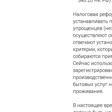
346.20 НК РФ).
Налоговая рефор
устанавливать 
упрощенцев (не
осуществляют о
отвечают устан
критерии, кото
собираются при
Сейчас использо
зарегистрирова
производственно
бытовых услуг 
проживания.
В настоящее вр