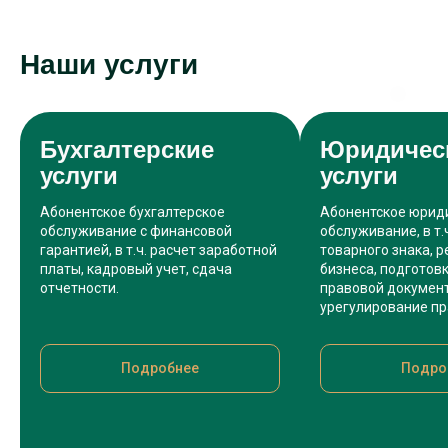
Наши услуги
Бухгалтерские
Юридичес
услуги
услуги
Абонентское бухгалтерское
Абонентское юрид
обслуживание с финансовой
обслуживание, в т.
гарантией, в т.ч. расчет заработной
товарного знака, 
платы, кадровый учет, сдача
бизнеса, подготовк
отчетности.
правовой докумен
урегулирование пр
Подробнее
Подро