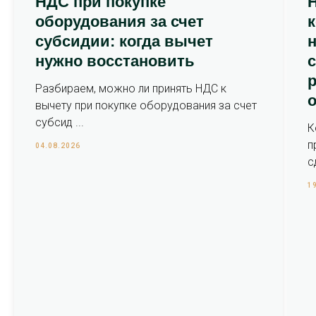
НДС при покупке
оборудования за счет
субсидии: когда вычет
нужно восстановить
с
р
Разбираем, можно ли принять НДС к
вычету при покупке оборудования за счет
субсид ...
К
п
04.08.2026
с
1